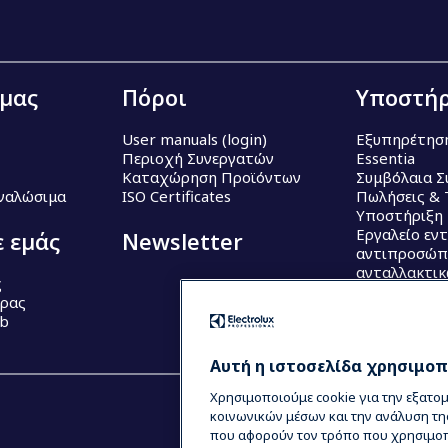
 μας
Πόροι
Υποστήρ
User manuals (login)
Εξυπηρέτησ
Περιοχή Συνεργατών
Essentia
Καταχώρηση Προϊόντων
Συμβόλαια Σ
Αναλώσιμα
ISO Certificates
Πωλήσεις & 
Υποστήριξη
Εργαλείο εν
ε εμάς
Newsletter
αντιπροσώπ
ανταλλακτι
ς
έρας
ub
Αυτή η ιστοσελίδα χρησιμοπο
Χρησιμοποιούμε cookie για την εξατο
κοινωνικών μέσων και την ανάλυση τη
που αφορούν τον τρόπο που χρησιμοπο