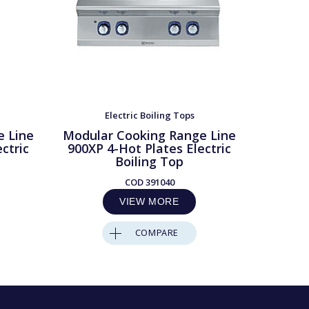
Electric Boiling Tops
e Line
Modular Cooking Range Line
Modula
ctric
900XP 4-Hot Plates Electric
900XP 
Boiling Top
COD
391040
VIEW MORE
COMPARE