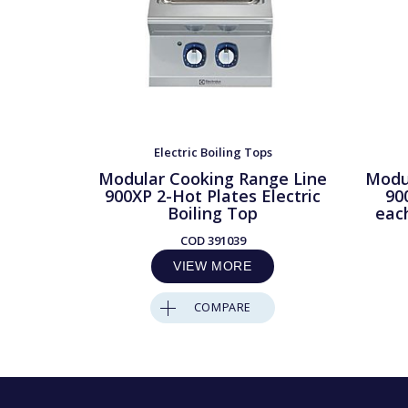
Electric Boiling Tops
Modular Cooking Range Line
Modu
900XP 2-Hot Plates Electric
90
Boiling Top
each
COD
391039
VIEW MORE
COMPARE