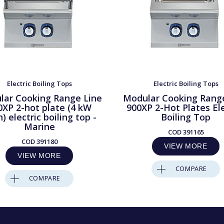
Electric Boiling Tops
Electric Boiling Tops
lar Cooking Range Line
Modular Cooking Rang
0XP 2-hot plate (4 kW
900XP 2-Hot Plates Ele
) electric boiling top -
Boiling Top
Marine
COD
391165
COD
391180
VIEW MORE
VIEW MORE
COMPARE
COMPARE