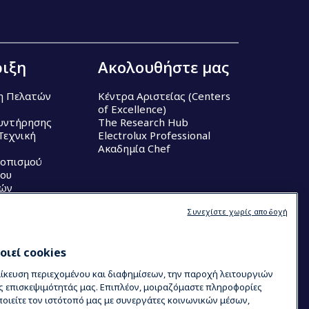
ιξη
Ακολουθήστε μας
η Πελατών
Κέντρα Αριστείας (Centers
of Excellence)
υντήρησης
The Research Hub
Τεχνική
Electrolux Professional
Ακαδημία Chef
τοπισμού
ου
κών
Συνεχίστε χωρίς αποδοχή
ιεί cookies
μίκευση περιεχομένου και διαφημίσεων, την παροχή λειτουργιών
ς επισκεψιμότητάς μας. Επιπλέον, μοιραζόμαστε πληροφορίες
ιείτε τον ιστότοπό μας με συνεργάτες κοινωνικών μέσων,