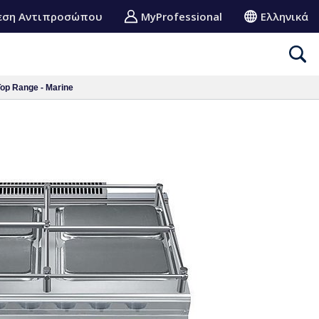
εση Αντιπροσώπου
MyProfessional
Ελληνικά
Top Range - Marine