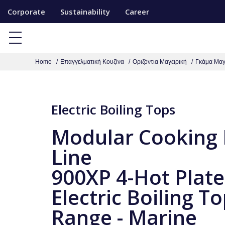
S
Corporate
Sustainability
Career
k
i
p
Home
Επαγγελματική Κουζίνα
Οριζόντια Μαγειρική
Γκάμα Μαγ
t
o
c
Electric Boiling Tops
o
n
Modular Cooking
t
Line
e
n
900XP 4-Hot Plate
t
Electric Boiling T
Range - Marine