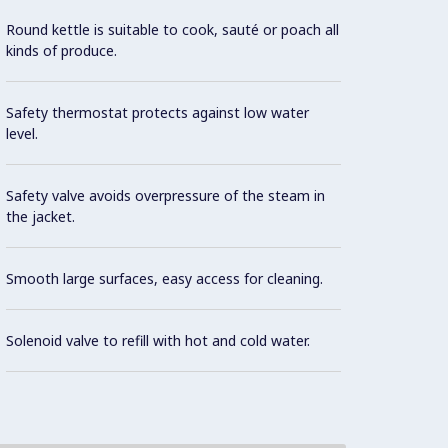
Round kettle is suitable to cook, sauté or poach all
The sp
kinds of produce.
guaran
Safety thermostat protects against low water
Energy
level.
Minimu
Safety valve avoids overpressure of the steam in
the jacket.
Smooth large surfaces, easy access for cleaning.
Closed
Solenoid valve to refill with hot and cold water.