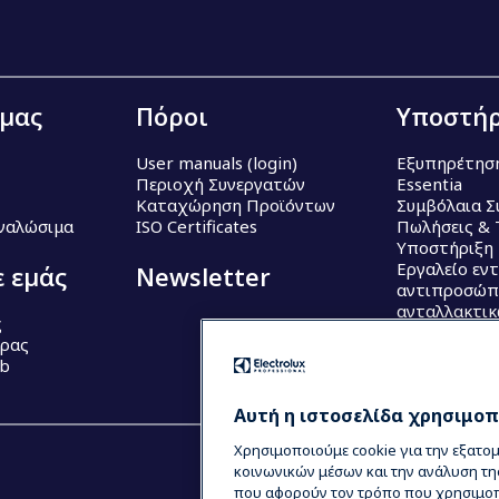
 μας
Πόροι
Υποστήρ
User manuals (login)
Εξυπηρέτησ
Περιοχή Συνεργατών
Essentia
Καταχώρηση Προϊόντων
Συμβόλαια Σ
Αναλώσιμα
ISO Certificates
Πωλήσεις & 
Υποστήριξη
Εργαλείο εν
ε εμάς
Newsletter
αντιπροσώπ
ανταλλακτι
ς
έρας
ub
Αυτή η ιστοσελίδα χρησιμοπο
Χρησιμοποιούμε cookie για την εξατο
κοινωνικών μέσων και την ανάλυση τη
που αφορούν τον τρόπο που χρησιμοπο