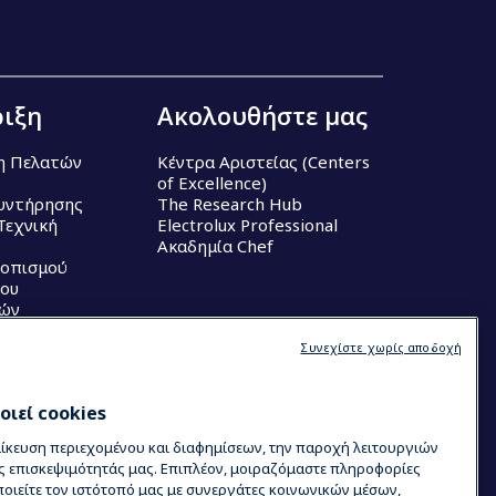
ιξη
Ακολουθήστε μας
η Πελατών
Κέντρα Αριστείας (Centers
of Excellence)
υντήρησης
The Research Hub
Τεχνική
Electrolux Professional
Ακαδημία Chef
τοπισμού
ου
κών
Συνεχίστε χωρίς αποδοχή
ιεί cookies
μίκευση περιεχομένου και διαφημίσεων, την παροχή λειτουργιών
ς επισκεψιμότητάς μας. Επιπλέον, μοιραζόμαστε πληροφορίες
ιείτε τον ιστότοπό μας με συνεργάτες κοινωνικών μέσων,