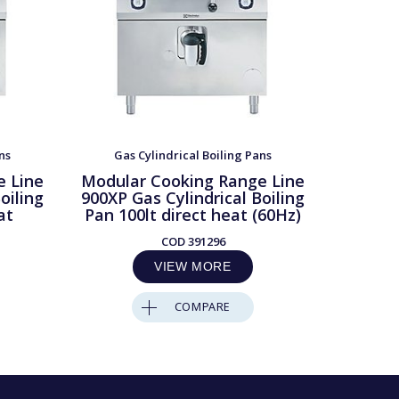
ns
Gas Cylindrical Boiling Pans
Gas 
e Line
Modular Cooking Range Line
Modula
oiling
900XP Gas Cylindrical Boiling
900XP G
at
Pan 100lt direct heat (60Hz)
Pan 
COD
391296
VIEW MORE
COMPARE