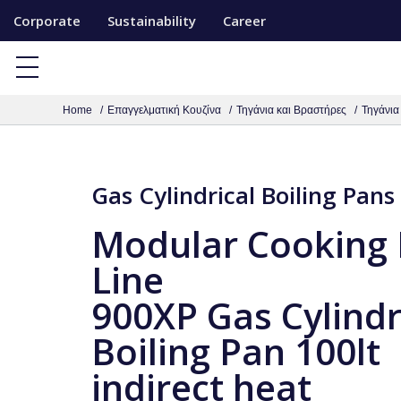
S
Corporate
Sustainability
Career
k
i
p
Home
Επαγγελματική Κουζίνα
Τηγάνια και Βραστήρες
Τηγάνια
t
o
c
Gas Cylindrical Boiling Pans
o
n
Modular Cooking
t
Line
e
n
900XP Gas Cylindr
t
Boiling Pan 100lt
indirect heat