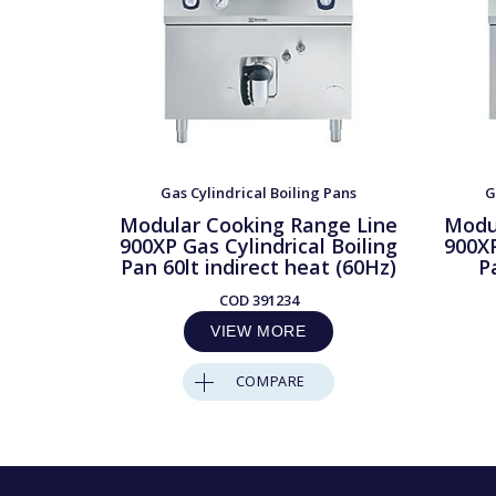
Gas Cylindrical Boiling Pans
G
Modular Cooking Range Line
Modu
900XP Gas Cylindrical Boiling
900XP
Pan 60lt indirect heat (60Hz)
P
COD
391234
VIEW MORE
COMPARE