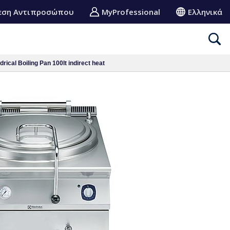
εση Αντιπροσώπου
MyProfessional
Ελληνικά
ical Boiling Pan 100lt indirect heat