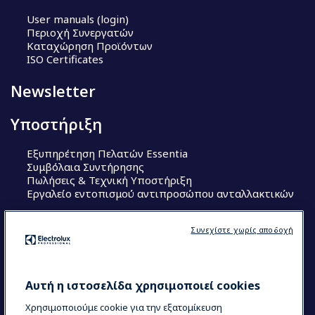
User manuals (login)
Περιοχή Συνεργατών
Καταχώρηση Προϊόντων
ISO Certificates
Newsletter
Υποστήριξη
Εξυπηρέτηση Πελατών Essentia
Συμβόλαια Συντήρησης
Πωλήσεις & Τεχνική Υποστήριξη
Εργαλείο εντοπισμού αντιπροσώπου ανταλλακτικών
Ακολουθήστε μας
Συνεχίστε χωρίς αποδοχή
Κέντρα Αριστείας (Centers of Excellence)
The Research Hub
Electrolux Professional Ακαδημία Chef
Αυτή η ιστοσελίδα χρησιμοποιεί cookies
Χρησιμοποιούμε cookie για την εξατομίκευση