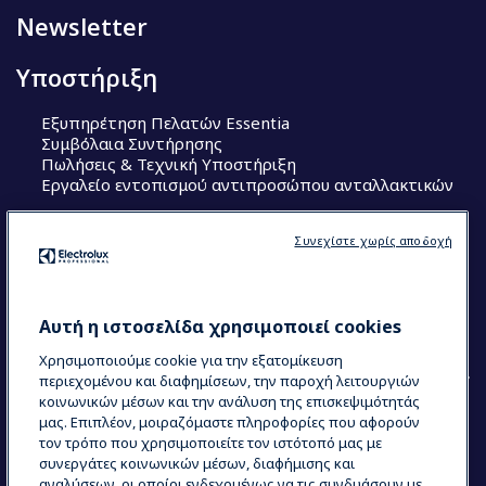
Newsletter
Υποστήριξη
Εξυπηρέτηση Πελατών Essentia
Συμβόλαια Συντήρησης
Πωλήσεις & Τεχνική Υποστήριξη
Εργαλείο εντοπισμού αντιπροσώπου ανταλλακτικών
Ακολουθήστε μας
Συνεχίστε χωρίς αποδοχή
Κέντρα Αριστείας (Centers of Excellence)
The Research Hub
Electrolux Professional Ακαδημία Chef
Αυτή η ιστοσελίδα χρησιμοποιεί cookies
Χρησιμοποιούμε cookie για την εξατομίκευση
περιεχομένου και διαφημίσεων, την παροχή λειτουργιών
κοινωνικών μέσων και την ανάλυση της επισκεψιμότητάς
μας. Επιπλέον, μοιραζόμαστε πληροφορίες που αφορούν
τον τρόπο που χρησιμοποιείτε τον ιστότοπό μας με
COUNTRY AND LANGUAGE
συνεργάτες κοινωνικών μέσων, διαφήμισης και
Η ΕΠΙΛΟΓΉ ΣΑΣ: ΕΛΛΗΝΙΚΆ
αναλύσεων, οι οποίοι ενδεχομένως να τις συνδυάσουν με