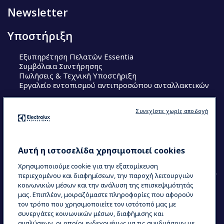
Newsletter
Υποστήριξη
Εξυπηρέτηση Πελατών Essentia
Συμβόλαια Συντήρησης
Πωλήσεις & Τεχνική Υποστήριξη
Εργαλείο εντοπισμού αντιπροσώπου ανταλλακτικών
Ακολουθήστε μας
Συνεχίστε χωρίς αποδοχή
Κέντρα Αριστείας (Centers of Excellence)
The Research Hub
Electrolux Professional Ακαδημία Chef
Αυτή η ιστοσελίδα χρησιμοποιεί cookies
Χρησιμοποιούμε cookie για την εξατομίκευση
περιεχομένου και διαφημίσεων, την παροχή λειτουργιών
κοινωνικών μέσων και την ανάλυση της επισκεψιμότητάς
μας. Επιπλέον, μοιραζόμαστε πληροφορίες που αφορούν
τον τρόπο που χρησιμοποιείτε τον ιστότοπό μας με
COUNTRY AND LANGUAGE
συνεργάτες κοινωνικών μέσων, διαφήμισης και
Η ΕΠΙΛΟΓΉ ΣΑΣ: ΕΛΛΗΝΙΚΆ
αναλύσεων, οι οποίοι ενδεχομένως να τις συνδυάσουν με