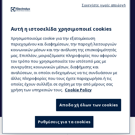
Ακολουθήστε μας
Συνεχίστε χωρίς αποδοχή
Κέντρα Αριστείας (Centers of Excellence)
The Research Hub
Electrolux Professional Ακαδημία Chef
Αυτή η ιστοσελίδα χρησιμοποιεί cookies
Χρησιμοποιούμε cookie για την εξατομίκευση
περιεχομένου και διαφημίσεων, την παροχή λειτουργιών
κοινωνικών μέσων και την ανάλυση της επισκεψιμότητάς
μας. Επιπλέον, μοιραζόμαστε πληροφορίες που αφορούν
τον τρόπο που χρησιμοποιείτε τον ιστότοπό μας με
COUNTRY AND LANGUAGE
συνεργάτες κοινωνικών μέσων, διαφήμισης και
Η ΕΠΙΛΟΓΉ ΣΑΣ: ΕΛΛΗΝΙΚΆ
αναλύσεων, οι οποίοι ενδεχομένως να τις συνδυάσουν με
άλλες πληροφορίες που τους έχετε παραχωρήσει ή τις
οποίες έχουν συλλέξει σε σχέση με την από μέρους σας
χρήση των υπηρεσιών τους.
Cookie Policy
Data Privacy Statement
Cookie Policy
Όροι και προϋποθέσεις
Αποδοχή όλων των cookies
Ρυθμίσεις για τα cookies
COMPARE
WHERE TO BUY