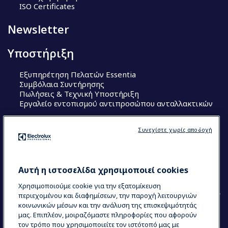
ISO Certificates
Newsletter
Υποστήριξη
Εξυπηρέτηση Πελατών Essentia
Συμβόλαια Συντήρησης
Πωλήσεις & Τεχνική Υποστήριξη
Εργαλείο εντοπισμού αντιπροσώπου ανταλλακτικών
Ακολουθήστε μας
Συνεχίστε χωρίς αποδοχή
Κέντρα Αριστείας (Centers of Excellence)
The Research Hub
Electrolux Professional Ακαδημία Chef
Αυτή η ιστοσελίδα χρησιμοποιεί cookies
Χρησιμοποιούμε cookie για την εξατομίκευση
περιεχομένου και διαφημίσεων, την παροχή λειτουργιών
κοινωνικών μέσων και την ανάλυση της επισκεψιμότητάς
μας. Επιπλέον, μοιραζόμαστε πληροφορίες που αφορούν
τον τρόπο που χρησιμοποιείτε τον ιστότοπό μας με
COUNTRY AND LANGUAGE