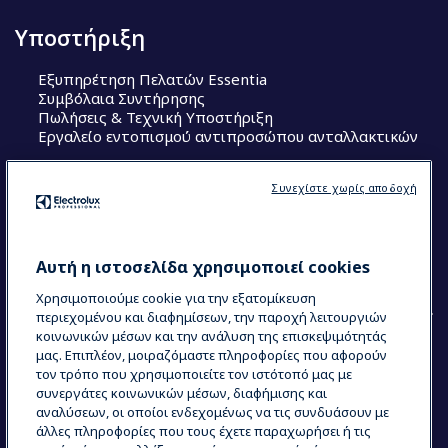
Υποστήριξη
Εξυπηρέτηση Πελατών Essentia
Συμβόλαια Συντήρησης
Πωλήσεις & Τεχνική Υποστήριξη
Εργαλείο εντοπισμού αντιπροσώπου ανταλλακτικών
Ακολουθήστε μας
Συνεχίστε χωρίς αποδοχή
Κέντρα Αριστείας (Centers of Excellence)
The Research Hub
Electrolux Professional Ακαδημία Chef
Αυτή η ιστοσελίδα χρησιμοποιεί cookies
Χρησιμοποιούμε cookie για την εξατομίκευση
περιεχομένου και διαφημίσεων, την παροχή λειτουργιών
κοινωνικών μέσων και την ανάλυση της επισκεψιμότητάς
μας. Επιπλέον, μοιραζόμαστε πληροφορίες που αφορούν
τον τρόπο που χρησιμοποιείτε τον ιστότοπό μας με
COUNTRY AND LANGUAGE
συνεργάτες κοινωνικών μέσων, διαφήμισης και
Η ΕΠΙΛΟΓΉ ΣΑΣ: ΕΛΛΗΝΙΚΆ
αναλύσεων, οι οποίοι ενδεχομένως να τις συνδυάσουν με
άλλες πληροφορίες που τους έχετε παραχωρήσει ή τις