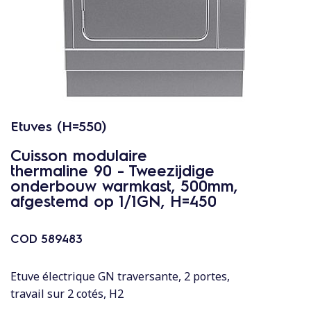
c
o
n
t
e
n
u
Etuves (H=550)
Cuisson modulaire
thermaline 90 - Tweezijdige
onderbouw warmkast, 500mm,
afgestemd op 1/1GN, H=450
COD
589483
Etuve électrique GN traversante, 2 portes,
travail sur 2 cotés, H2