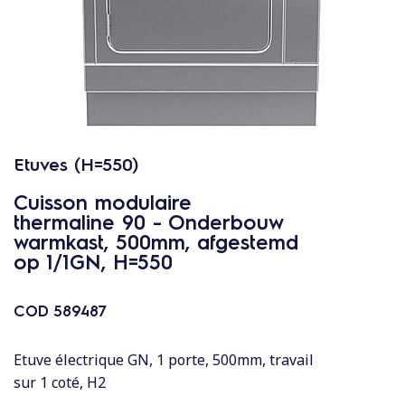
c
o
n
t
e
n
u
Etuves (H=550)
Cuisson modulaire
thermaline 90 - Onderbouw
warmkast, 500mm, afgestemd
op 1/1GN, H=550
COD
589487
Etuve électrique GN, 1 porte, 500mm, travail
sur 1 coté, H2