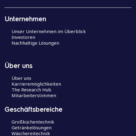
B
e
i
Unternehmen
t
r
Unser Unternehmen im Überblick
a
Investoren
g
Nachhaltige Lösungen
s
n
a
Über uns
v
i
Über uns
Karrieremöglichkeiten
g
The Research Hub
a
Mitarbeiterstimmen
t
i
Geschäftsbereiche
o
n
Großküchentechnik
Getränkelösungen
Wäschereitechnik