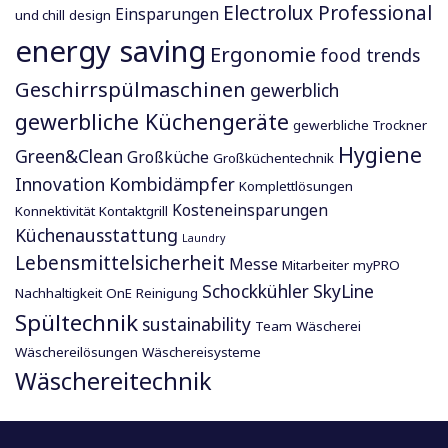
Electrolux Professional
Einsparungen
und chill
design
energy saving
Ergonomie
food trends
Geschirrspülmaschinen
gewerblich
gewerbliche Küchengeräte
gewerbliche Trockner
Hygiene
Green&Clean
Großküche
Großküchentechnik
Innovation
Kombidämpfer
Komplettlösungen
Kosteneinsparungen
Konnektivität
Kontaktgrill
Küchenausstattung
Laundry
Lebensmittelsicherheit
Messe
Mitarbeiter
myPRO
Schockkühler
SkyLine
Nachhaltigkeit
OnE
Reinigung
Spültechnik
sustainability
Team
Wäscherei
Wäschereilösungen
Wäschereisysteme
Wäschereitechnik