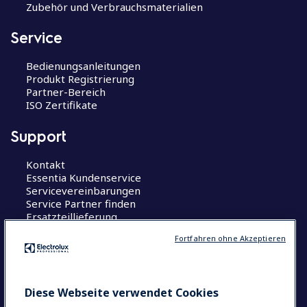
Zubehör und Verbrauchsmaterialien
Service
Bedienungsanleitungen
Produkt Registrierung
Partner-Bereich
ISO Zertifikate
Support
Kontakt
Essentia Kundenservice
Servicevereinbarungen
Service Partner finden
Ersatzteillieferung
Fortfahren ohne Akzeptieren
Wissenswertes
Centers of Excellence
The Research Hub
Diese Webseite verwendet Cookies