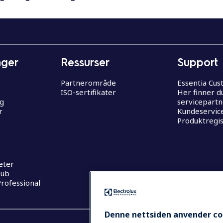
nger
Ressurser
Support
Partnerområde
Essentia Cu
ISO-sertifikater
Her finner d
og
servicepart
r
Kundeservic
Produktregis
eter
Hub
rofessional
Denne nettsiden anvender co