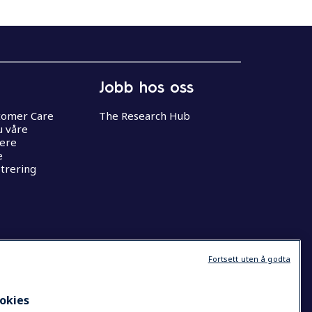
Jobb hos oss
stomer Care
The Research Hub
u våre
nere
e
trering
Fortsett uten å godta
okies