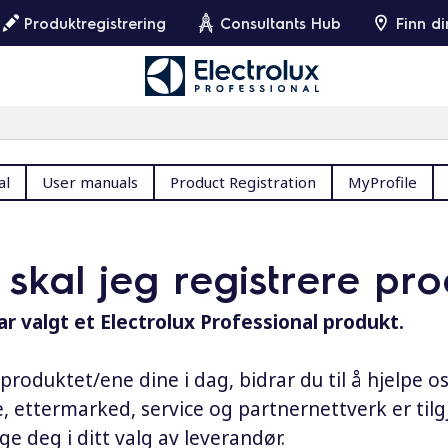
Produktregistrering
Consultants Hub
Finn d
al
User manuals
Product Registration
MyProfile
 skal jeg registrere pro
ar valgt et Electrolux Professional produkt.
 produktet/ene dine i dag, bidrar du til å hjelpe o
, ettermarked, service og partnernettverk er tilgj
ge deg i ditt valg av leverandør.