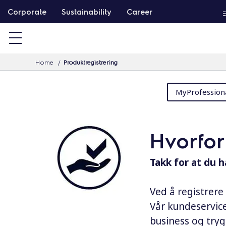
S
Corporate
Sustainability
Career
k
i
p
Home
Produktregistrering
t
o
MyProfession
c
o
n
Hvorfor
t
e
Takk for at du h
n
t
Ved å registrere
Vår kundeservice
business og tryg