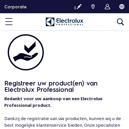
G
Corporate
a
d
o
o
r
n
a
a
r
d
e
Registreer uw product(en) van
i
Electrolux Professional
n
h
Bedankt voor uw aankoop van een Electrolux
o
Professional product.
u
d
Dankzij de registratie van uw producten, kunnen wij u de
best mogelijke klantenservice bieden. Onze specialisten