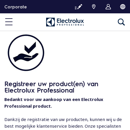
G
Corporate
a
d
o
o
r
n
a
a
r
d
e
Registreer uw product(en) van
i
Electrolux Professional
n
h
Bedankt voor uw aankoop van een Electrolux
o
Professional product.
u
d
Dankzij de registratie van uw producten, kunnen wij u de
best mogelijke klantenservice bieden. Onze specialisten