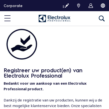
G
Corporate
a
d
o
o
r
n
a
a
r
d
e
Registreer uw product(en) van
i
Electrolux Professional
n
h
Bedankt voor uw aankoop van een Electrolux
o
Professional product.
u
d
Dankzij de registratie van uw producten, kunnen wij u de
best mogelijke klantenservice bieden. Onze specialisten