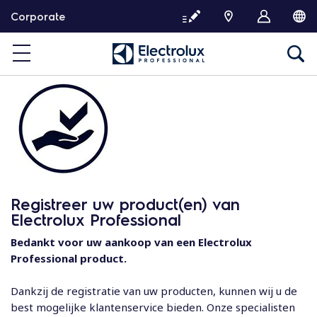
G
Corporate
a
d
o
o
r
n
a
a
r
d
e
Registreer uw product(en) van
i
Electrolux Professional
n
h
Bedankt voor uw aankoop van een Electrolux
o
Professional product.
u
d
Dankzij de registratie van uw producten, kunnen wij u de
best mogelijke klantenservice bieden. Onze specialisten