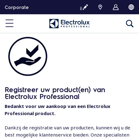
G
Corporate
a
d
o
o
r
n
a
a
r
d
e
Registreer uw product(en) van
i
Electrolux Professional
n
h
Bedankt voor uw aankoop van een Electrolux
o
Professional product.
u
d
Dankzij de registratie van uw producten, kunnen wij u de
best mogelijke klantenservice bieden. Onze specialisten