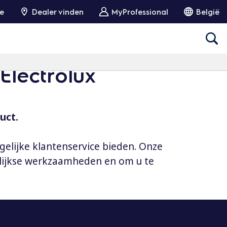
ie
Dealer vinden
MyProfessional
België
Electrolux
uct.
gelijke klantenservice bieden. Onze
elijkse werkzaamheden en om u te