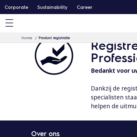
G
Corporate
Sustainability
Career
a
d
o
Home
Product registratie
o
Registr
r
Profess
n
a
Bedankt voor uw
a
r
Dankzij de regis
d
specialisten st
e
helpen de uitmu
i
n
h
Over ons