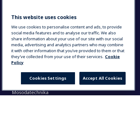
Sustainable solutions
This website uses cookies
Keresés
We use cookies to personalise content and ads, to provide
social media features and to analyse our traffic. We also
share information about your use of our site with our social
K
media, advertising and analytics partners who may combine
e
it with other information that you’ve provided to them or that
r
they’ve collected from your use of their services.
Cookie
e
Policy
Megoldásaink
s
é
Cookies Settings
Accept All Cookies
Konyhatechnológia
s
Italkészülékek
:
Mosodatechnika
Általános tudnivalók
Select your country
Dokumentáció
Használati utasítás (login)
Global
Termék regisztráció
Partner felület
Global