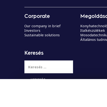
Corporate
Megoldása
Our company in brief
Konyhatechnoló
Investors
Italkészülékek
Sustainable solutions
Mosodatechnik
Általános tudni
Keresés
K
e
r
e
s
Select your country
é
s
: