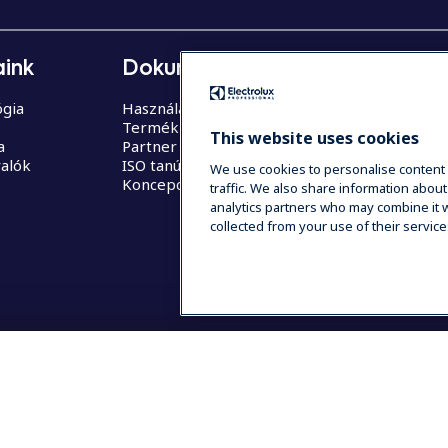
ink
Dokumentáció
Támogat
gia
Használati utasítás (login)
Szervízpart
Termék regisztráció
Alkatrész
This website uses cookies
a
Partner felület
valók
ISO tanúsítványok
We use cookies to personalise content 
Koncepció videók
traffic. We also share information about
analytics partners who may combine it w
collected from your use of their service