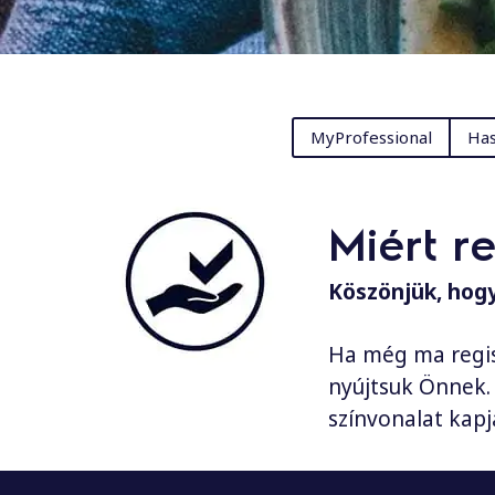
MyProfessional
Has
Miért r
Köszönjük, hogy
Ha még ma regis
nyújtsuk Önnek. 
színvonalat kap