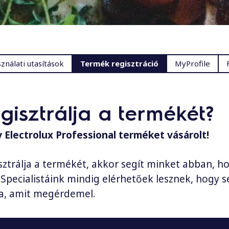
ználati utasítások
Termék regisztráció
MyProfile
egisztrálja a termékét?
 Electrolux Professional terméket vásárolt!
ztrálja a termékét, akkor segít minket abban, h
Specialistáink mindig elérhetőek lesznek, hogy se
ja, amit megérdemel.