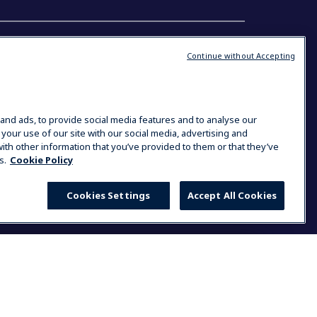
ás
Találkozzon velünk
Continue without Accepting
ner kereső
Center of Excellence
Szeminárium
The Research Hub
Chefeknek
and ads, to provide social media features and to analyse our
Karrierlehetőségek
 your use of our site with our social media, advertising and
ith other information that you’ve provided to them or that they’ve
s.
Cookie Policy
Cookies Settings
Accept All Cookies