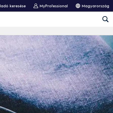
ladó keresése
MyProfessional
Magyarország