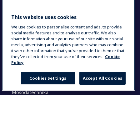
Sustainable solutions
This website uses cookies
Keresés
We use cookies to personalise content and ads, to provide
social media features and to analyse our traffic. We also
share information about your use of our site with our social
K
media, advertising and analytics partners who may combine
e
it with other information that you’ve provided to them or that
r
they’ve collected from your use of their services.
Cookie
e
Policy
Megoldásaink
s
é
Cookies Settings
Accept All Cookies
Konyhatechnológia
s
Italkészülékek
:
Mosodatechnika
Általános tudnivalók
Select your country
Dokumentáció
Használati utasítás (login)
Global
Termék regisztráció
Partner felület
Global