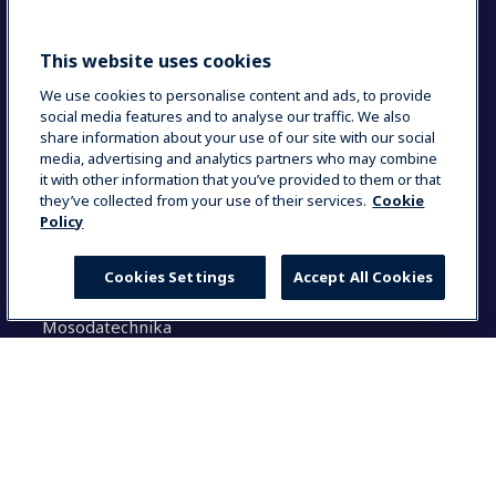
Sustainable solutions
This website uses cookies
Keresés
We use cookies to personalise content and ads, to provide
social media features and to analyse our traffic. We also
share information about your use of our site with our social
K
media, advertising and analytics partners who may combine
e
it with other information that you’ve provided to them or that
r
they’ve collected from your use of their services.
Cookie
e
Policy
Megoldásaink
s
é
Cookies Settings
Accept All Cookies
Konyhatechnológia
s
Italkészülékek
:
Mosodatechnika
Általános tudnivalók
Select your country
Dokumentáció
Használati utasítás (login)
Global
Termék regisztráció
Partner felület
Global