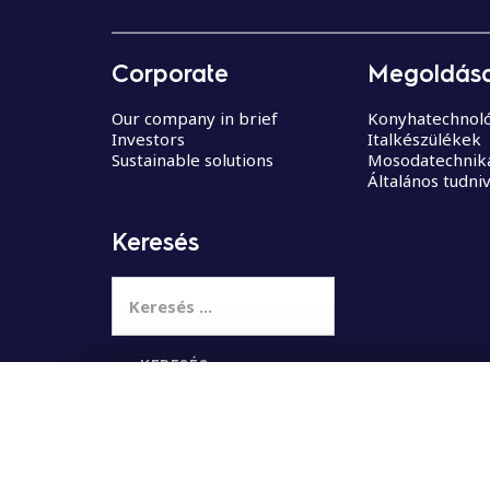
Corporate
Megoldása
Our company in brief
Konyhatechnoló
Investors
Italkészülékek
Sustainable solutions
Mosodatechnik
Általános tudni
Keresés
K
e
r
e
s
Select your country
é
s
: