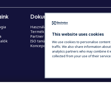
ink
Dokumentáció
Támogat
gia
Használati utasítás (login)
Szervízpart
Termék regisztráció
Alkatrész
This website uses cookies
a
Partner felület
valók
ISO tanúsítványok
We use cookies to personalise content 
Koncepció videók
traffic. We also share information about
analytics partners who may combine it w
collected from your use of their service