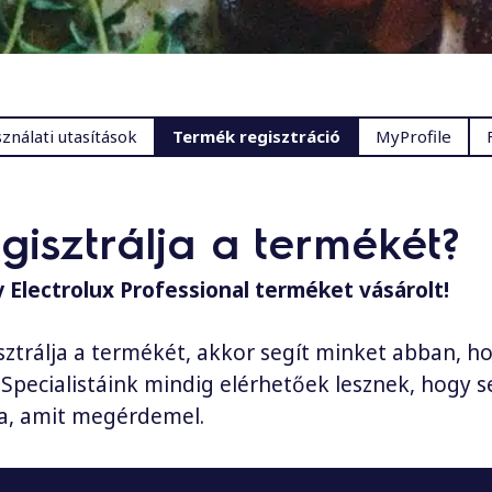
ználati utasítások
Termék regisztráció
MyProfile
egisztrálja a termékét?
 Electrolux Professional terméket vásárolt!
ztrálja a termékét, akkor segít minket abban, h
Specialistáink mindig elérhetőek lesznek, hogy se
ja, amit megérdemel.