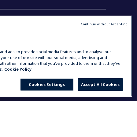
ás
Találkozzon velünk
Continue without Accepting
ner kereső
Center of Excellence
Szeminárium
The Research Hub
Chefeknek
and ads, to provide social media features and to analyse our
Karrierlehetőségek
 your use of our site with our social media, advertising and
ith other information that you’ve provided to them or that they’ve
s.
Cookie Policy
Cookies Settings
Accept All Cookies