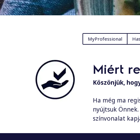
MyProfessional
Has
Miért r
Köszönjük, hogy
Ha még ma regis
nyújtsuk Önnek. 
színvonalat kap