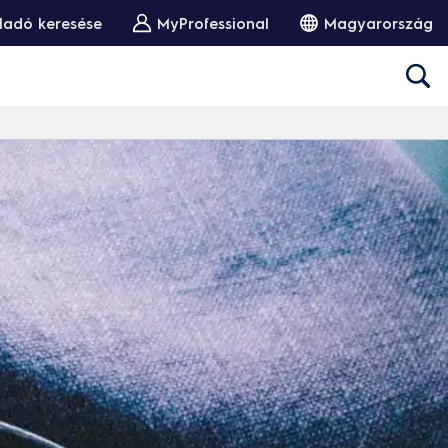
ladó keresése
MyProfessional
Magyarország