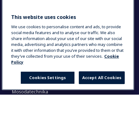
Sustainable solutions
This website uses cookies
Keresés
We use cookies to personalise content and ads, to provide
social media features and to analyse our traffic. We also
share information about your use of our site with our social
K
media, advertising and analytics partners who may combine
e
it with other information that you’ve provided to them or that
r
they’ve collected from your use of their services.
Cookie
e
Policy
Megoldásaink
s
é
Cookies Settings
Accept All Cookies
Konyhatechnológia
s
Italkészülékek
:
Mosodatechnika
Általános tudnivalók
Select your country
Dokumentáció
Használati utasítás (login)
Global
Termék regisztráció
Partner felület
Global