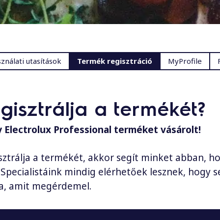
ználati utasítások
Termék regisztráció
MyProfile
egisztrálja a termékét?
 Electrolux Professional terméket vásárolt!
ztrálja a termékét, akkor segít minket abban, h
Specialistáink mindig elérhetőek lesznek, hogy se
ja, amit megérdemel.