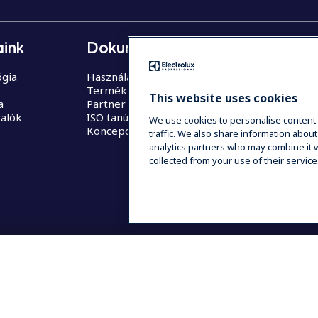
ink
Dokumentáció
Támogat
gia
Használati utasítás (login)
Szervízpart
Termék regisztráció
Alkatrész
This website uses cookies
a
Partner felület
valók
ISO tanúsítványok
We use cookies to personalise content 
Koncepció videók
traffic. We also share information about
analytics partners who may combine it w
collected from your use of their service