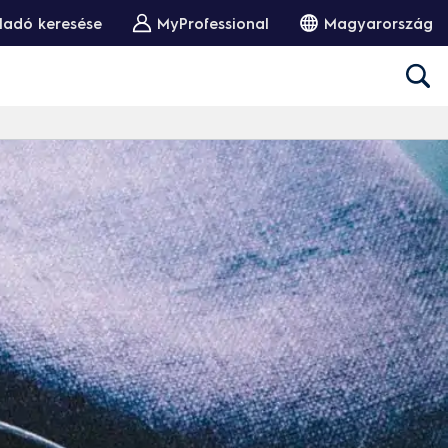
ladó keresése
MyProfessional
Magyarország