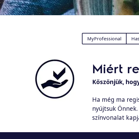
MyProfessional
Has
Miért r
Köszönjük, hogy
Ha még ma regis
nyújtsuk Önnek. 
színvonalat kap