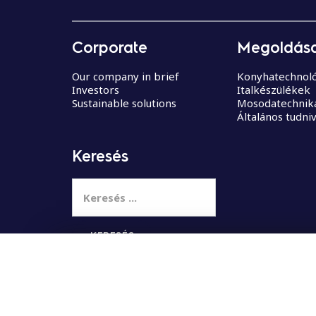
Corporate
Megoldása
Our company in brief
Konyhatechnoló
Investors
Italkészülékek
Sustainable solutions
Mosodatechnik
Általános tudni
Keresés
K
e
r
e
s
Select your country
é
s
: