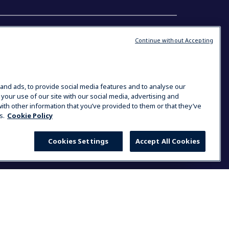
ás
Találkozzon velünk
Continue without Accepting
ner kereső
Center of Excellence
Szeminárium
The Research Hub
Chefeknek
and ads, to provide social media features and to analyse our
Karrierlehetőségek
 your use of our site with our social media, advertising and
ith other information that you’ve provided to them or that they’ve
s.
Cookie Policy
Cookies Settings
Accept All Cookies