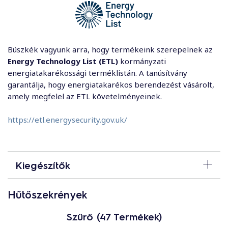
Büszkék vagyunk arra, hogy termékeink szerepelnek az
Energy Technology List (ETL)
kormányzati
energiatakarékossági terméklistán. A tanúsítvány
garantálja, hogy energiatakarékos berendezést vásárolt,
amely megfelel az ETL követelményeinek.
https://etl.energysecurity.gov.uk/
Kiegészítők
Tömítések, rácsok és drótkosarak
Hűtőszekrények
Szűrő (47 Termékek)