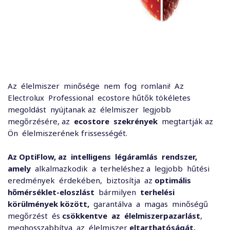
Az élelmiszer minősége nem fog romlani! Az
Electrolux Professional ecostore hűtők tökéletes
megoldást nyújtanak az élelmiszer legjobb
megőrzésére, az
ecostore
szekrények
megtartják az
Ön élelmiszerének frissességét.
Az OptiFlow, az
intelligens
légáramlás
rendszer,
amely
alkalmazkodik a terheléshez a legjobb hűtési
eredmények érdekében, biztosítja az
optimális
hőmérséklet-eloszlást
bármilyen
terhelési
körülmények között,
garantálva a magas minőségű
megőrzést és
csökkentve az élelmiszerpazarlást
,
meghosszabbítva az élelmiszer
eltarthatóságát.