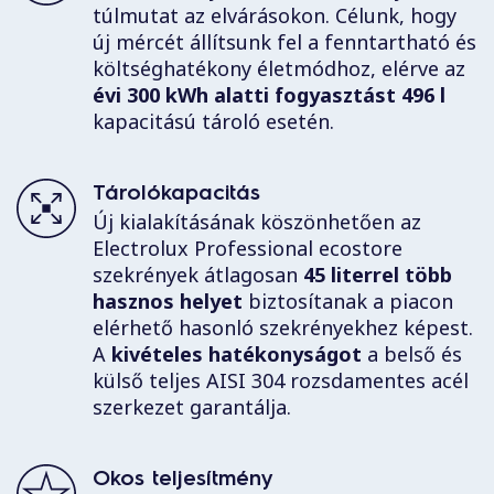
túlmutat az elvárásokon. Célunk, hogy
új mércét állítsunk fel a fenntartható és
költséghatékony életmódhoz, elérve az
évi 300 kWh alatti fogyasztást 496 l
kapacitású tároló esetén.
Tárolókapacitás
Új kialakításának köszönhetően az
Electrolux Professional ecostore
szekrények átlagosan
45 literrel több
hasznos helyet
biztosítanak a piacon
elérhető hasonló szekrényekhez képest.
A
kivételes hatékonyságot
a belső és
külső teljes AISI 304 rozsdamentes acél
szerkezet garantálja.
Okos teljesítmény