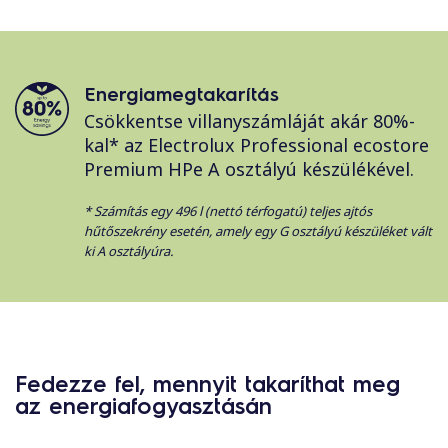
Energiamegtakarítás
Csökkentse villanyszámláját akár 80%-
kal* az Electrolux Professional ecostore
Premium HPe A osztályú készülékével.
* Számítás egy 496 l (nettó térfogatú) teljes ajtós
hűtőszekrény esetén, amely egy G osztályú készüléket vált
ki A osztályúra.
Fedezze fel, mennyit takaríthat meg
az energiafogyasztásán