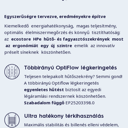
Egyszerűségre tervezve, eredményekre építve
Kiemelkedő energiahatékonyság, magas teljesítmény,
optimális élelmiszermegőrzés és könnyű tisztíthatóság:
az
ecostore HPe hűtő- és fagyasztószekrények
most
az
ergonómiát
egy
új
szintre
emelik az innovatív
préselt síneknek köszönhetően.
Többirányú OptiFlow légkeringetés
Teljesen telepakolt hűtőszekrény? Semmi gond!
A többirányú Optiflow légkeringetés
egyenletes hűtést
biztosít az egyedi
légáramlási rendszernek köszönhetően.
Szabadalom függő
EP25203398.0
Ultra hatékony térkihasználás
Maximális stabilitás és billenés elleni védelem,