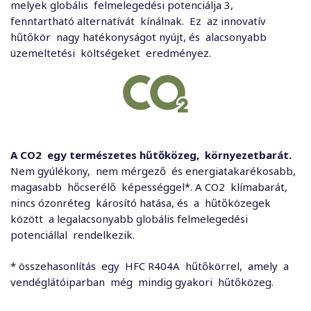
melyek globális felmelegedési potenciálja 3,
fenntartható alternatívát kínálnak. Ez az innovatív
hűtőkör nagy hatékonyságot nyújt, és alacsonyabb
üzemeltetési költségeket eredményez.
A CO2 egy természetes hűtőközeg,
környezetbarát.
Nem gyúlékony, nem mérgező és energiatakarékosabb,
magasabb hőcserélő képességgel*. A CO2 klímabarát,
nincs ózonréteg károsító hatása, és a hűtőközegek
között a legalacsonyabb globális felmelegedési
potenciállal rendelkezik.
* összehasonlítás egy HFC R404A hűtőkörrel, amely a
vendéglátóiparban még mindig gyakori hűtőközeg.