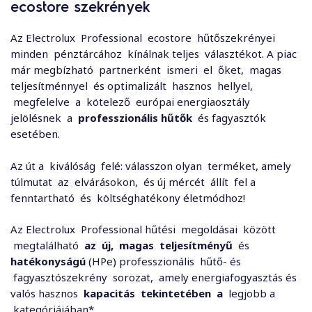
ecostore szekrények
Az Electrolux Professional ecostore hűtőszekrényei
minden pénztárcához kínálnak teljes választékot. A piac
már megbízható partnerként ismeri el őket, magas
teljesítménnyel és optimalizált hasznos hellyel,
megfelelve a kötelező európai energiaosztály
jelölésnek a
professzionális hűtők
és fagyasztók
esetében.
Az út a kiválóság felé: válasszon olyan terméket, amely
túlmutat az elvárásokon, és új mércét állít fel a
fenntartható és költséghatékony életmódhoz!
Az Electrolux Professional hűtési megoldásai között
megtalálható
az
új,
magas
teljesítményű
és
hatékonyságú
(HPe) professzionális hűtő- és
fagyasztószekrény sorozat, amely energiafogyasztás és
valós hasznos
kapacitás
tekintetében
a
legjobb a
kategóriájában*.