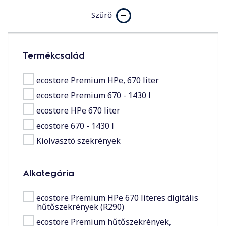
Szűrő
Termékcsalád
ecostore Premium HPe, 670 liter
ecostore Premium 670 - 1430 l
ecostore HPe 670 liter
ecostore 670 - 1430 l
Az élelmiszerek megőrzéséhez a hűtőberendezések
Kiolvasztó szekrények
kiegészítői a legértékesebb eszközök a konyhában. A
megfelelő kiegészítő kiválasztása garancia a helyes és
hatékony működésre.
Alkategória
ecostore Premium HPe 670 literes digitális
TUDJON MEG TÖBBET A KIEGÉSZÍTŐKRŐL ÉS 
hűtőszekrények (R290)
FOGYÓESZKÖZÖKRŐL
ecostore Premium hűtőszekrények,