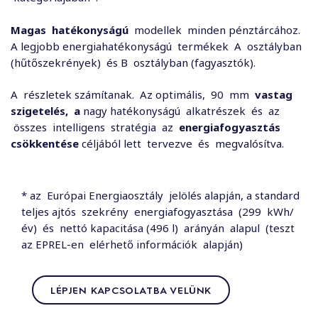
Magas
hatékonyságú
modellek minden pénztárcához.
A legjobb energiahatékonyságú termékek A osztályban
(hűtőszekrények) és B osztályban (fagyasztók).
A részletek számítanak. Az optimális, 90 mm
vastag
szigetelés,
a
nagy hatékonyságú alkatrészek és az
összes intelligens stratégia az
energiafogyasztás
csökkentése
céljából lett tervezve és megvalósítva.
* az Európai Energiaosztály jelölés alapján, a standard
teljes ajtós szekrény energiafogyasztása (299 kWh/
év) és nettó kapacitása (496 l) arányán alapul (teszt
az EPREL-en elérhető információk alapján)
LÉPJEN KAPCSOLATBA VELÜNK