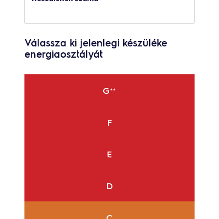
Válassza ki jelenlegi készüléke
energiaosztályát
G
**
F
E
D
C