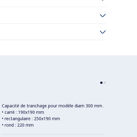
Capacité de tranchage pour modèle diam 300 mm .
En alu
• carré : 190x190 mm
normes
• rectangulaire : 250x190 mm
pièces
• rond : 220 mm
acides