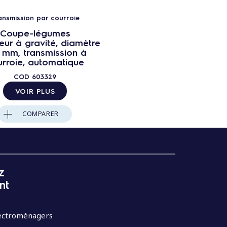
ansmission par courroie
Coupe-légumes
eur à gravité, diamètre
 mm, transmission à
urroie, automatique
COD
603329
VOIR PLUS
COMPARER
z
nt
lectroménagers