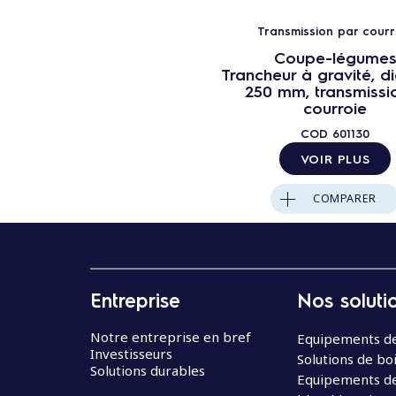
Transmission par courr
Coupe-légume
Trancheur à gravité, d
250 mm, transmissi
courroie
COD
601130
VOIR PLUS
COMPARER
Entreprise
Nos soluti
Notre entreprise en bref
Equipements de
Investisseurs
Solutions de bo
Solutions durables
Equipements d