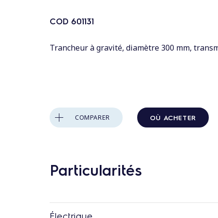
n
t
COD
601131
a
u
Trancheur à gravité, diamètre 300 mm, transm
c
o
n
t
e
OÙ ACHETER
COMPARER
n
u
Particularités
Électrique