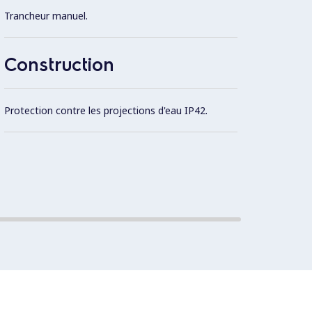
Trancheur manuel.
Equipé
Plexig
Construction
Desig
Protection contre les projections d'eau IP42.
La lam
protec