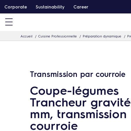
P
Corporate
Sustainability
Career
a
s
s
Accueil
Cuisine Professionnelle
Préparation dynamique
Pr
e
r
d
i
r
Transmission par courroie
e
Coupe-légumes
c
t
Trancheur gravit
e
mm, transmission
m
courroie
e