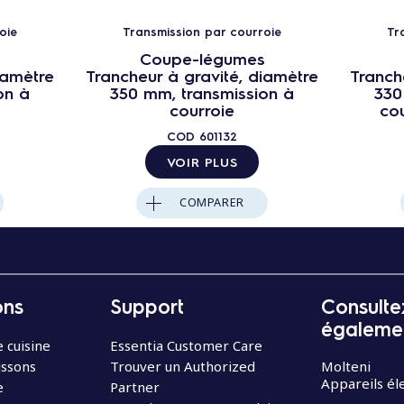
oie
Transmission par courroie
Tr
s
Coupe-légumes
iamètre
Trancheur à gravité, diamètre
Tranch
on à
350 mm, transmission à
330
courroie
co
COD
601132
VOIR PLUS
COMPARER
ons
Support
Consulte
égaleme
 cuisine
Essentia Customer Care
issons
Trouver un Authorized
Molteni
Appareils é
e
Partner