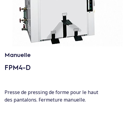
c
o
n
t
e
n
u
Manuelle
FPM4-D
Presse de pressing de forme pour le haut
des pantalons. Fermeture manuelle.