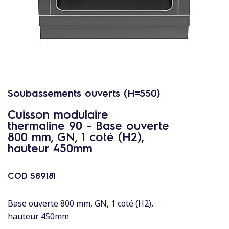
c
o
n
t
e
n
u
Soubassements ouverts (H=550)
Cuisson modulaire
thermaline 90 - Base ouverte
800 mm, GN, 1 coté (H2),
hauteur 450mm
COD
589181
Base ouverte 800 mm, GN, 1 coté (H2),
hauteur 450mm