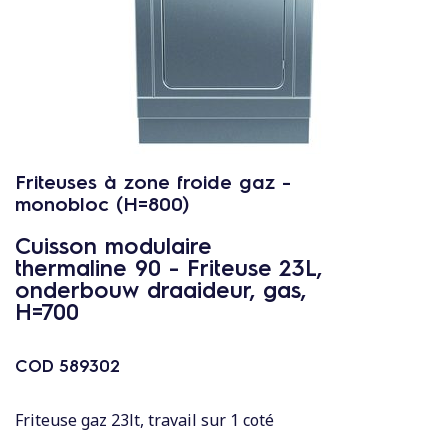
c
o
n
t
e
n
u
Friteuses à zone froide gaz -
monobloc (H=800)
Cuisson modulaire
thermaline 90 - Friteuse 23L,
onderbouw draaideur, gas,
H=700
COD
589302
Friteuse gaz 23lt, travail sur 1 coté