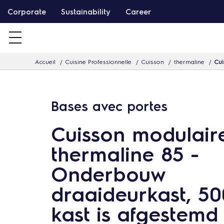
P
Corporate
Sustainability
Career
a
s
s
Accueil
Cuisine Professionnelle
Cuisson
thermaline
Cui
e
r
d
Bases avec portes
i
r
Cuisson modulair
e
thermaline 85 -
c
t
Onderbouw
e
draaideurkast, 5
m
kast is afgestemd
e