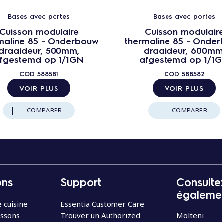
Bases avec portes
Bases avec portes
Cuisson modulaire
Cuisson modulair
maline 85 - Onderbouw
thermaline 85 - Onde
draaideur, 500mm,
draaideur, 600mm
fgestemd op 1/1GN
afgestemd op 1/1
COD
588581
COD
588582
VOIR PLUS
VOIR PLUS
COMPARER
COMPARER
ons
Support
Consulte
égaleme
 cuisine
Essentia Customer Care
issons
Trouver un Authorized
Molteni