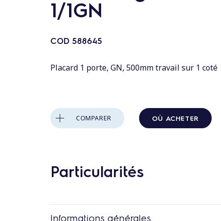
n
1/1GN
t
a
COD
588645
u
c
Placard 1 porte, GN, 500mm travail sur 1 coté
o
n
t
e
OÙ ACHETER
COMPARER
n
u
Particularités
Informations générales