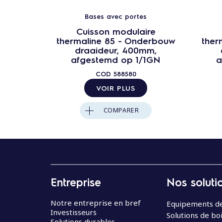
Bases avec portes
Cuisson modulaire
thermaline 85 - Onderbouw
ther
draaideur, 400mm,
afgestemd op 1/1GN
a
COD
588580
VOIR PLUS
COMPARER
Entreprise
Nos soluti
Notre entreprise en bref
Equipements de
Investisseurs
Solutions de bo
Solutions durables