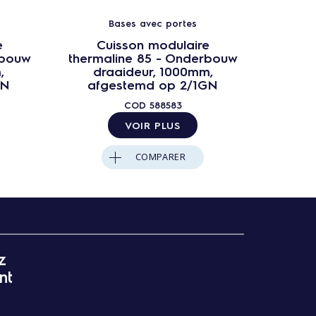
Bases avec portes
e
Cuisson modulaire
C
rbouw
thermaline 85 - Onderbouw
therma
,
draaideur, 1000mm,
dr
GN
afgestemd op 2/1GN
afg
COD
588583
VOIR PLUS
COMPARER
z
nt