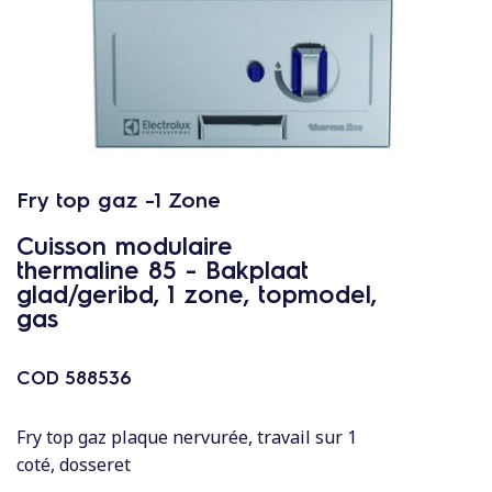
c
o
n
t
e
n
u
Fry top gaz -1 Zone
Cuisson modulaire
thermaline 85 - Bakplaat
glad/geribd, 1 zone, topmodel,
gas
COD
588536
Fry top gaz plaque nervurée, travail sur 1
coté, dosseret