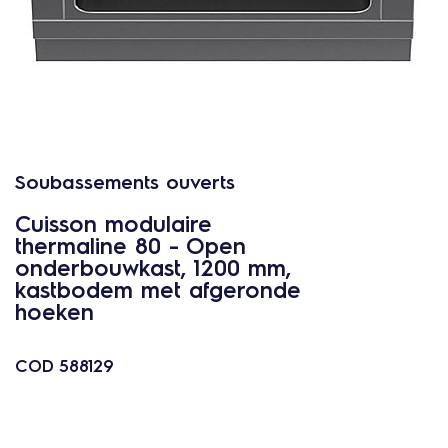
c
o
n
t
e
n
u
Soubassements ouverts
Cuisson modulaire
thermaline 80 - Open
onderbouwkast, 1200 mm,
kastbodem met afgeronde
hoeken
COD
588129