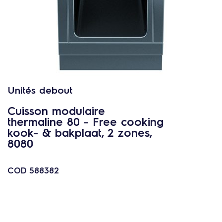
c
o
n
t
e
n
u
Unités debout
Cuisson modulaire
thermaline 80 - Free cooking
kook- & bakplaat, 2 zones,
8080
COD
588382