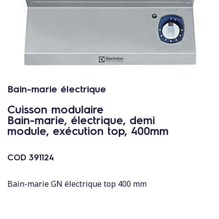
c
o
n
t
e
n
u
Bain-marie électrique
Cuisson modulaire
Bain-marie, électrique, demi
module, exécution top, 400mm
COD
391124
Bain-marie GN électrique top 400 mm