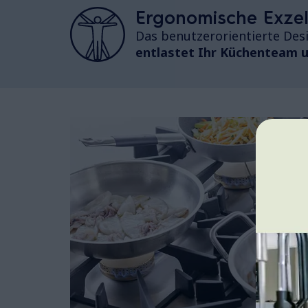
Ergonomische Exzel
Das benutzerorientierte Desi
entlastet Ihr Küchenteam un