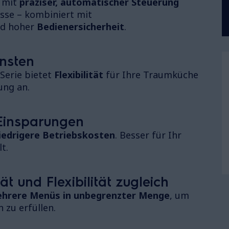
n mit
präziser, automatischer Steuerung
isse – kombiniert mit
d hoher
Bedienersicherheit
.
insten
Serie bietet
Flexibilität
für Ihre Traumküche
ung an.
 Einsparungen
iedrigere Betriebskosten
. Besser für Ihr
t.
ät und Flexibilität zugleich
hrere Menüs in unbegrenzter Menge
, um
 zu erfüllen.