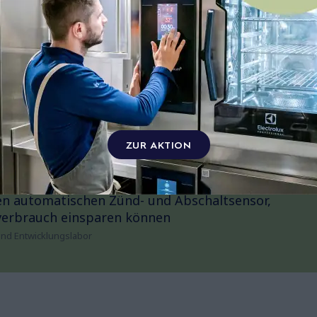
ZUR AKTION
nen automatischen Zünd- und Abschaltsensor,
verbrauch einsparen können
und Entwicklungslabor