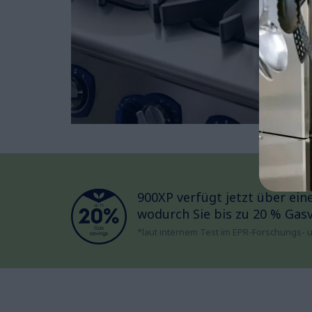
900XP verfügt jetzt über ei
wodurch Sie bis zu 20 % Gas
*laut internem Test im EPR-Forschungs- 