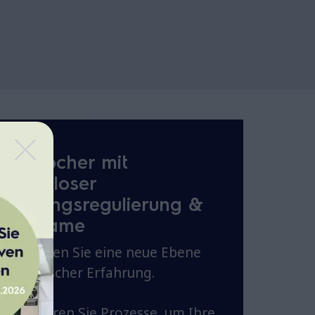
Gaskocher mit
stufenloser
Leistungsregulierung &
EcoFlame
Entdecken Sie eine neue Ebene
kulinarischer Erfahrung.
Optimieren Sie Prozesse, um Ihre