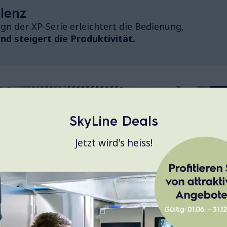
lenz
gn der XP-Serie erleichtert die Bedienung,
d steigert die Produktivität.
SkyLine Deals
Jetzt wird's heiss!