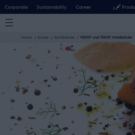
W
Corporate
Sustainability
Career
Produ
e
i
t
Home
Küche
Kochblöcke
900XP und 700XP Herdblöcke
e
r
z
u
m
I
n
h
a
l
t