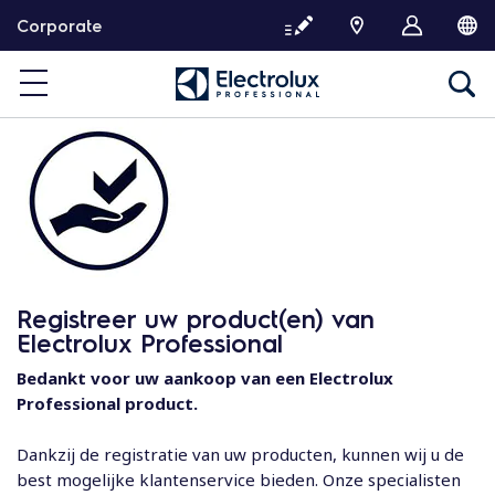
G
Corporate
a
d
o
o
r
n
a
a
r
d
e
Registreer uw product(en) van
i
Electrolux Professional
n
h
Bedankt voor uw aankoop van een Electrolux
o
Professional product.
u
d
Dankzij de registratie van uw producten, kunnen wij u de
best mogelijke klantenservice bieden. Onze specialisten