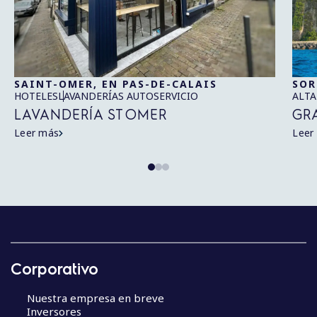
SAINT-OMER, EN PAS-DE-CALAIS
SO
HOTELES
LAVANDERÍAS AUTOSERVICIO
ALTA
LAVANDERÍA ST OMER
GR
Leer más
Leer
N
a
v
Corporativo
e
g
Nuestra empresa en breve
a
Inversores