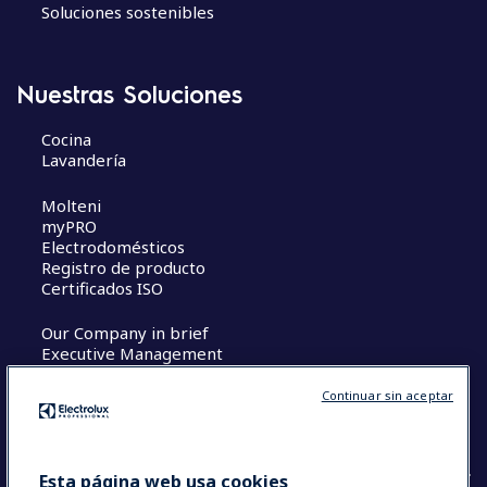
c
Soluciones sostenibles
i
ó
n
Nuestras Soluciones
d
e
Cocina
e
Lavandería
n
Molteni
t
myPRO
r
Electrodomésticos
a
Registro de producto
d
Certificados ISO
a
Our Company in brief
s
Executive Management
Oportunidades Profesionales
The Research Hub
Continuar sin aceptar
Términos y Condiciones
Esta página web usa cookies