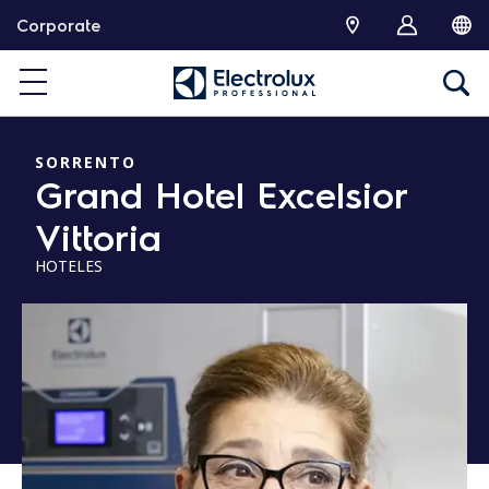
S
Corporate
k
i
p
t
o
c
SORRENTO
Grand Hotel Excelsior
o
n
Vittoria
t
e
HOTELES
n
t