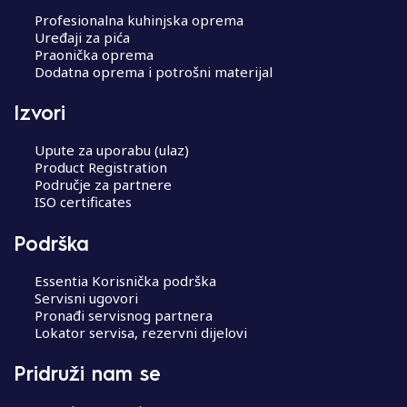
a
Profesionalna kuhinjska oprema
t
Uređaji za pića
Praonička oprema
i
Dodatna oprema i potrošni materijal
o
n
Izvori
Upute za uporabu (ulaz)
Product Registration
Područje za partnere
ISO certificates
Podrška
Essentia Korisnička podrška
Servisni ugovori
Pronađi servisnog partnera
Lokator servisa, rezervni dijelovi
Pridruži nam se