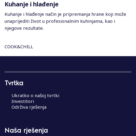
Kuhanje i hlađenje
Kuhanje i hlađenje način je pripremanja hrane koji može
unaprijediti život u profesionalnim kuhinjama, kao i
njegove rezultate.
COOK&CHILL
R
e
c
Tvrtka
i
p
Ukratko o našoj tvrtki
e
Investitori
n
Održiva rješenja
a
v
i
Naša rješenja
g