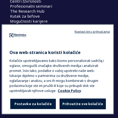
Centri Izvrsnosti
Profesionalni seminari
The Research Hub
Kutak za šefove
Mogućnosti karijere
Nastavi bez prihvaćanja
COUNTRY AND LANGUAGE
Ova web-stranica koristi kolačiće
VAŠ ODABIR: HRVATSKA
Kolačiće upotrebljavamo kako bismo personalizirali sadržaj i
oglase, omogućili značajke društvenih medija i analizirali
promet. Isto tako, podatke o vašoj upotrebi naše web-
lokacije dijelimo s partnerima za društvene medije,
Data Privacy Statement
Cookie Policy
oglašavanje i analizu, a oni ih mogu kombinirati s drugim
Uvjeti i odredbe
podacima koje ste im pružili ili koje su prikupili dok ste
upotrebljavali njihove usluge.
Cookie Policy
Postavke za kolačiće
Prihvatite sve kolačiće