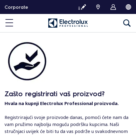
T
Corporate
a
r
t
a
l
o
m
h
o
z
u
g
Zašto registrirati vaš proizvod?
r
á
Hvala na kupnji Electrolux Professional proizvoda.
s
Registrirajući svoje proizvode danas, pomoći ćete nam da
vam pružimo najbolju moguću podršku kupcima. Naši
stručnjaci uvijek će biti tu da vas podrže u svakodnevnom