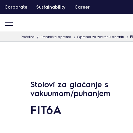
T
Corporate
Sustainability
Career
a
r
t
Početna
Praonička oprema
Oprema za završnu obradu
F
a
l
o
m
h
o
Stolovi za glačanje s
z
vakuumom/puhanjem
u
FIT6A
g
r
á