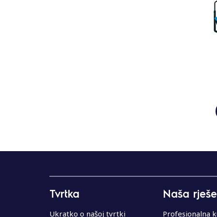
Tvrtka
Naša rješe
Ukratko o našoj tvrtki
Profesionalna k