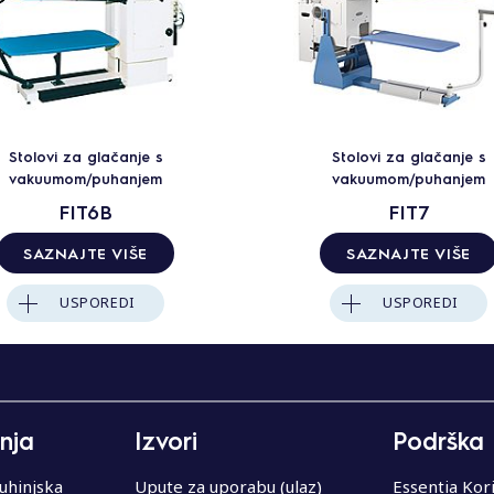
Stolovi za glačanje s
Stolovi za glačanje s
vakuumom/puhanjem
vakuumom/puhanjem
FIT6B
FIT7
SAZNAJTE VIŠE
SAZNAJTE VIŠE
USPOREDI
USPOREDI
nja
Izvori
Podrška
uhinjska
Upute za uporabu (ulaz)
Essentia Kor