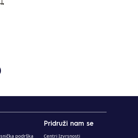
Pridruži nam se
isnička podrška
Centri Izvrsnosti