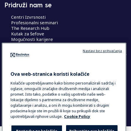
Pridruži nam se
Centri Izvrsnosti
Profesionalni seminari
The Research Hub
Kutak za šefove
Mogućnosti karijere
Nastavi bez prihvaćanja
COUNTRY AND LANGUAGE
Ova web-stranica koristi kolačiće
VAŠ ODABIR: HRVATSKA
Kolačiće upotrebljavamo kako bismo personalizirali sadržaj i
oglase, omogućili značajke društvenih medija i analizirali
promet. Isto tako, podatke o vašoj upotrebi naše web-
lokacije dijelimo s partnerima za društvene medije,
Data Privacy Statement
Cookie Policy
oglašavanje i analizu, a oni ih mogu kombinirati s drugim
Uvjeti i odredbe
podacima koje ste im pružili ili koje su prikupili dok ste
upotrebljavali njihove usluge.
Cookie Policy