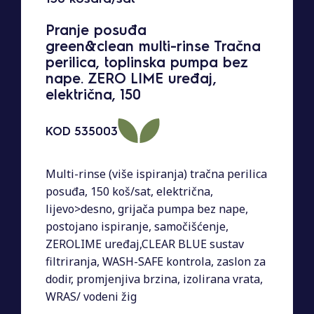
Pranje posuđa
green&clean multi-rinse Tračna
perilica, toplinska pumpa bez
nape. ZERO LIME uređaj,
električna, 150
KOD
535003
Multi-rinse (više ispiranja) tračna perilica
posuđa, 150 koš/sat, električna,
lijevo>desno, grijača pumpa bez nape,
postojano ispiranje, samočišćenje,
ZEROLIME uređaj,CLEAR BLUE sustav
filtriranja, WASH-SAFE kontrola, zaslon za
dodir, promjenjiva brzina, izolirana vrata,
WRAS/ vodeni žig