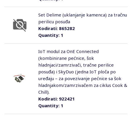
Set Delime (uklanjanje kamenca) za tračnu
perilicu posuđa
Kodirati:
865282
Quantity:
1
IoT modul za OnE Connected
(kombinirane pećnice, šok
hladnjaci/zamrzivači, tračne perilice
posuđa) i SkyDuo (jedna IoT ploča po
uređaju – za povezivanje pećnice sa šok
hladnjakom/zamrzivačem za ciklus Cook &
Chill).
Kodirati:
922421
Quantity:
1