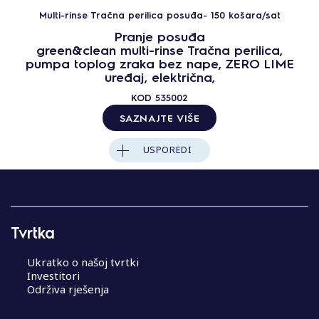
Multi-rinse Tračna perilica posuđa- 150 košara/sat
Pranje posuđa
green&clean multi-rinse Tračna perilica,
pumpa toplog zraka bez nape, ZERO LIME
uređaj, električna,
KOD
535002
SAZNAJTE VIŠE
USPOREDI
Tvrtka
Ukratko o našoj tvrtki
Investitori
Održiva rješenja