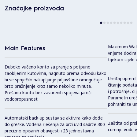
Značajke proizvoda
Maximum Wate
Main Features
vrijeme dodira
tijekom cijele 
Duboko vučeno korito za pranje s potpuno
zaobljenim kutovima, nagnuto prema odvodu kako
Uređaj opreml
bi se spriječilo nakupljanje prljavštine omogućuje
čitanje podata
brzo pražnjenje kroz samo nekoliko minuta.
i potrošnje, di
Prešano korito bez zavarenih spojeva jamči
Parametri uređ
vodopropusnost.
pohraniti te un
Automatski back-up sustav se aktivira kako dođe
Zaštita od prs
do greške. Vođena rješenja za brzi uvid sadrže 300
curenje vode v
precizno opisanih obavijesti i 23 jednostavna