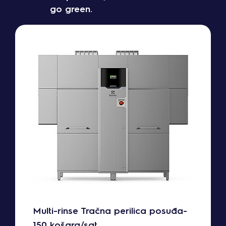
go green.
Multi-rinse Tračna perilica posuđa-
150 košara/sat