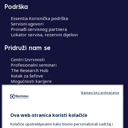
Podrška
Essentia Korisnička podrška
Servisni ugovori
Pronađi servisnog partnera
Lokator servisa, rezervni dijelovi
Pridruži nam se
Centri Izvrsnosti
Profesionalni seminari
The Research Hub
Kutak za šefove
Mogućnosti karijere
Nastavi bez prihvaćanja
COUNTRY AND LANGUAGE
Ova web-stranica koristi kolačiće
VAŠ ODABIR: HRVATSKA
Kolačiće upotrebljavamo kako bismo personalizirali sadržaj i