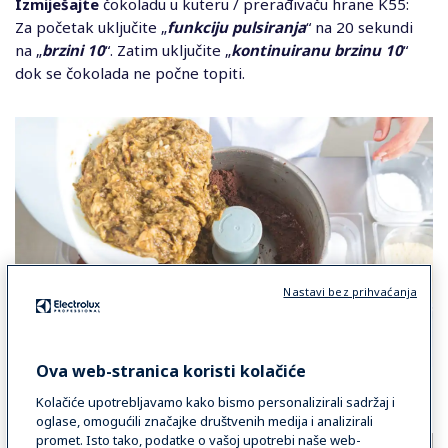
Izmiješajte
čokoladu u kuteru / prerađivaču hrane K55:
Za početak uključite „
funkciju pulsiranja
“ na 20 sekundi
na „
brzini 10
“. Zatim uključite „
kontinuiranu brzinu 10
“
dok se čokolada ne počne topiti.
Nastavi bez prihvaćanja
Ova web-stranica koristi kolačiće
Čokoladi dodajte pulpu od patlidžana i
nastavite miješati
Kolačiće upotrebljavamo kako bismo personalizirali sadržaj i
na „
brzini 10
“ idućih 30 sekundi.
oglase, omogućili značajke društvenih medija i analizirali
promet. Isto tako, podatke o vašoj upotrebi naše web-