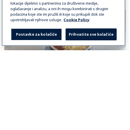
lokacije dijelimo s partnerima za društvene medije,
oglašavanje i analizu, a oni ih mogu kombinirati s drugim
podacima koje ste im pružili ili koje su prikupili dok ste
upotrebljavali njihove usluge.
Cookie Policy
Postavke za kolačiće
Prihvatite sve kolačiće
Select your country
Dodajte
sljedeće sastojke smjesi patlidžana i čokolade:
Global
• jaja • kakao u prahu • sol • prašak za pecivo • brašno od
badema • med
Global
Miješajte
na „
brzini 4
“ dok smjesa ne postane ujednačena.
Americas
Dodajte
orahe i miješajte na „
brzini 1
“ sve dok se orasi ne
povežu sa smjesom.
North America
América Latina (Español)
Brasil