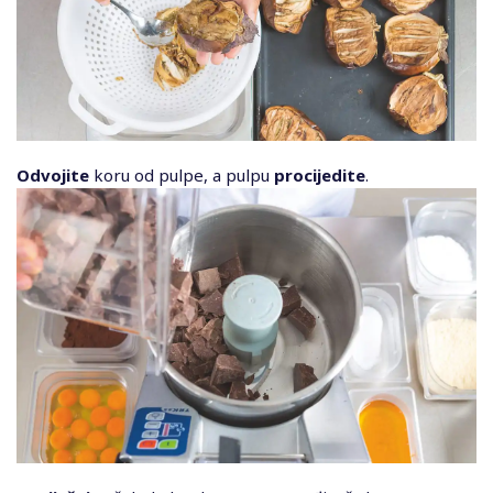
Odvojite
koru od pulpe, a pulpu
procijedite
.