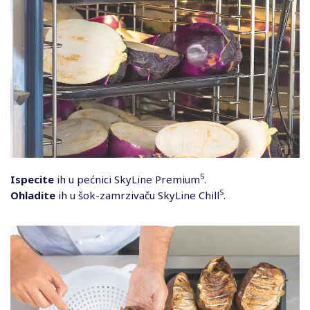
S
Ispecite
ih u pećnici SkyLine Premium
.
S
Ohladite
ih u šok-zamrzivaču SkyLine Chill
.