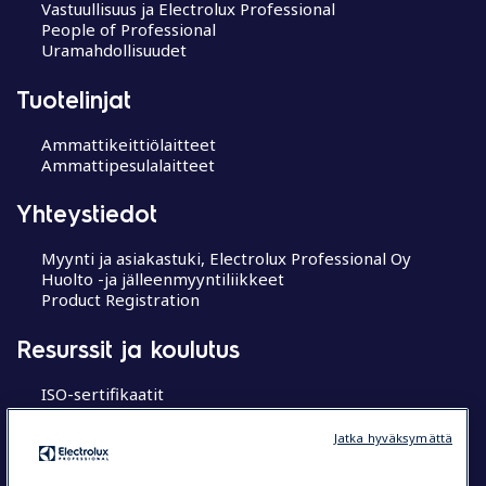
Vastuullisuus ja Electrolux Professional
People of Professional
Uramahdollisuudet
Tuotelinjat
Ammattikeittiölaitteet
Ammattipesulalaitteet
Yhteystiedot
Myynti ja asiakastuki, Electrolux Professional Oy
Huolto -ja jälleenmyyntiliikkeet
Product Registration
Resurssit ja koulutus
ISO-sertifikaatit
MyProfessional
Koulutuskeskukset
Jatka hyväksymättä
Chef’s Hub
Research Hub tutkimuskeskus