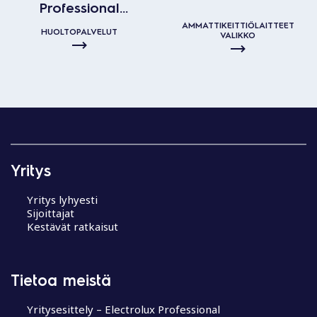
Professional
AMMATTIKEITTIÖLAITTEET
huoltopalvelut
HUOLTOPALVELUT
VALIKKO
Yritys
Yritys lyhyesti
Sijoittajat
Kestävät ratkaisut
Tietoa meistä
Yritysesittely – Electrolux Professional