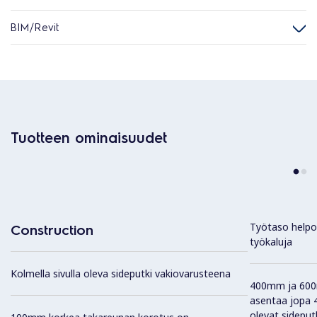
BIM/Revit
Tuotteen ominaisuudet
Työtaso helpos
Construction
työkaluja
Kolmella sivulla oleva sideputki vakiovarusteena
400mm ja 600m
asentaa jopa 4 
olevat sideput