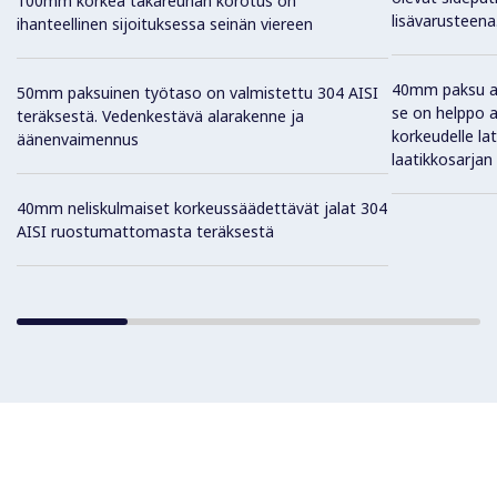
100mm korkea takareunan korotus on
lisävarusteena
ihanteellinen sijoituksessa seinän viereen
40mm paksu ala
50mm paksuinen työtaso on valmistettu 304 AISI
se on helppo 
teräksestä. Vedenkestävä alarakenne ja
korkeudelle lat
äänenvaimennus
laatikkosarjan
40mm neliskulmaiset korkeussäädettävät jalat 304
AISI ruostumattomasta teräksestä