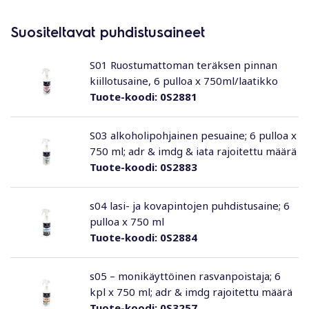
Suositeltavat puhdistusaineet
S01 Ruostumattoman teräksen pinnan
kiillotusaine, 6 pulloa x 750ml/laatikko
Tuote-koodi:
0S2881
S03 alkoholipohjainen pesuaine; 6 pulloa x
750 ml; adr & imdg & iata rajoitettu määrä
Tuote-koodi:
0S2883
s04 lasi- ja kovapintojen puhdistusaine; 6
pulloa x 750 ml
Tuote-koodi:
0S2884
s05 – monikäyttöinen rasvanpoistaja; 6
kpl x 750 ml; adr & imdg rajoitettu määrä
Tuote-koodi:
0S3257