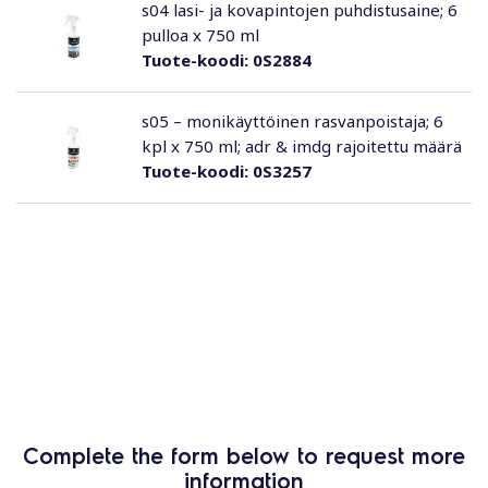
s04 lasi- ja kovapintojen puhdistusaine; 6
pulloa x 750 ml
Tuote-koodi:
0S2884
s05 – monikäyttöinen rasvanpoistaja; 6
kpl x 750 ml; adr & imdg rajoitettu määrä
Tuote-koodi:
0S3257
Complete the form below to request more
information