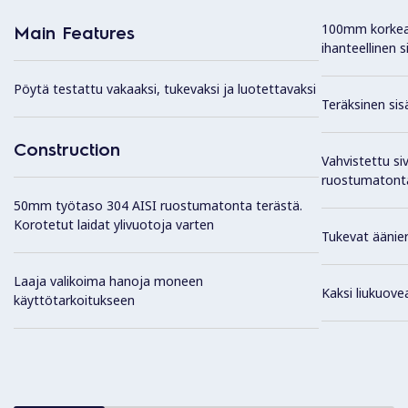
100mm korkea
Main Features
ihanteellinen 
Pöytä testattu vakaaksi, tukevaksi ja luotettavaksi
Teräksinen sis
Construction
Vahvistettu si
ruostumatonta
50mm työtaso 304 AISI ruostumatonta terästä.
Korotetut laidat ylivuotoja varten
Tukevat äänier
Laaja valikoima hanoja moneen
Kaksi liukuove
käyttötarkoitukseen