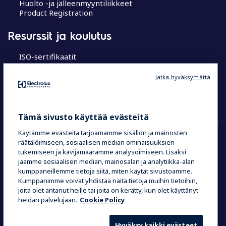
Huolto -ja jälleenmyyntiliikkeet
Product Registration
Resurssit ja koulutus
ISO-sertifikaatit
MyProfessional
Koulutuskeskukset
Jatka hyväksymättä
Chef’s Hub
Research Hub tutkimuskeskus
Tämä sivusto käyttää evästeitä
Käytämme evästeitä tarjoamamme sisällön ja mainosten
räätälöimiseen, sosiaalisen median ominaisuuksien
COUNTRY AND LANGUAGE
tukemiseen ja kävijämäärämme analysoimiseen. Lisäksi
jaamme sosiaalisen median, mainosalan ja analytiikka-alan
VALINTASI: SUOMI
kumppaneillemme tietoja siitä, miten käytät sivustoamme.
Kumppanimme voivat yhdistää näitä tietoja muihin tietoihin,
joita olet antanut heille tai joita on kerätty, kun olet käyttänyt
heidän palvelujaan.
Cookie Policy
Data Privacy Statement
Cookie Policy
Käyttöehdot
Hyväksy kaikki evästeet