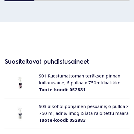
Suositeltavat puhdistusaineet
S01 Ruostumattoman teräksen pinnan
kiillotusaine, 6 pulloa x 750ml/laatikko
Tuote-koodi:
0S2881
S03 alkoholipohjainen pesuaine; 6 pulloa x
750 ml; adr & imdg & iata rajoitettu määrä
Tuote-koodi:
0S2883