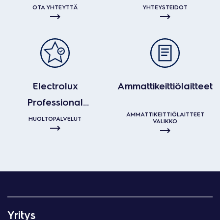
kanssa?
OTA YHTEYTTÄ
YHTEYSTEIDOT
Electrolux
Ammattikeittiölaitteet
Professional
AMMATTIKEITTIÖLAITTEET
huoltopalvelut
HUOLTOPALVELUT
VALIKKO
Yritys