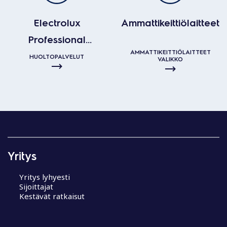
Electrolux
Ammattikeittiölaitteet
Professional
AMMATTIKEITTIÖLAITTEET
huoltopalvelut
HUOLTOPALVELUT
VALIKKO
Yritys
Yritys lyhyesti
Sijoittajat
Kestävät ratkaisut