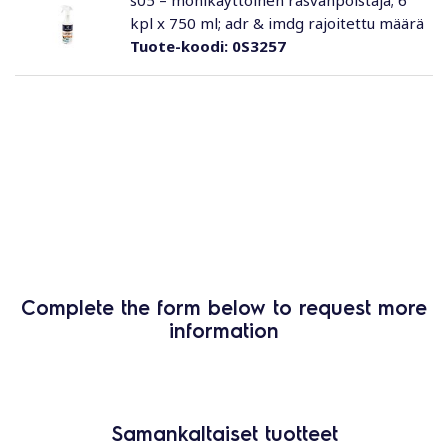
s05 – monikäyttöinen rasvanpoistaja; 6
kpl x 750 ml; adr & imdg rajoitettu määrä
Tuote-koodi:
0S3257
Complete the form below to request more
information
Samankaltaiset tuotteet