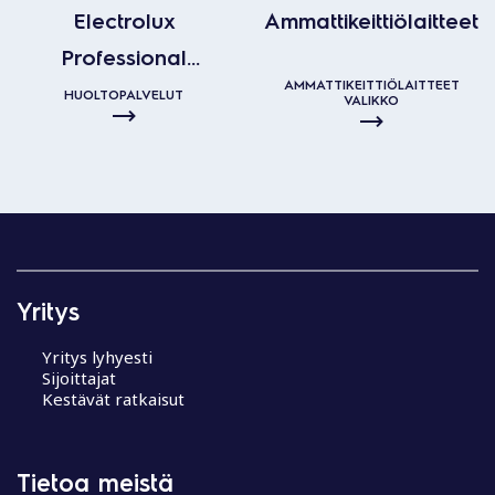
Electrolux
Ammattikeittiölaitteet
Professional
AMMATTIKEITTIÖLAITTEET
huoltopalvelut
HUOLTOPALVELUT
VALIKKO
Yritys
Yritys lyhyesti
Sijoittajat
Kestävät ratkaisut
Tietoa meistä