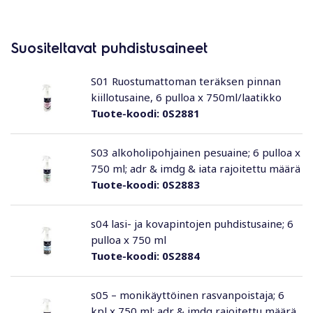
Suositeltavat puhdistusaineet
S01 Ruostumattoman teräksen pinnan
kiillotusaine, 6 pulloa x 750ml/laatikko
Tuote-koodi:
0S2881
S03 alkoholipohjainen pesuaine; 6 pulloa x
750 ml; adr & imdg & iata rajoitettu määrä
Tuote-koodi:
0S2883
s04 lasi- ja kovapintojen puhdistusaine; 6
pulloa x 750 ml
Tuote-koodi:
0S2884
s05 – monikäyttöinen rasvanpoistaja; 6
kpl x 750 ml; adr & imdg rajoitettu määrä