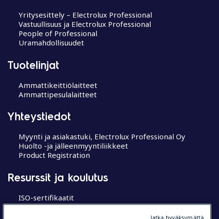
Yritysesittely – Electrolux Professional
Vastuullisuus ja Electrolux Professional
People of Professional
Uramahdollisuudet
Tuotelinjat
Ammattikeittiölaitteet
Ammattipesulalaitteet
Yhteystiedot
Myynti ja asiakastuki, Electrolux Professional Oy
Huolto -ja jälleenmyyntiliikkeet
Product Registration
Resurssit ja koulutus
ISO-sertifikaatit
MyProfessional
Koulutuskeskukset
Jatka hyväksymättä