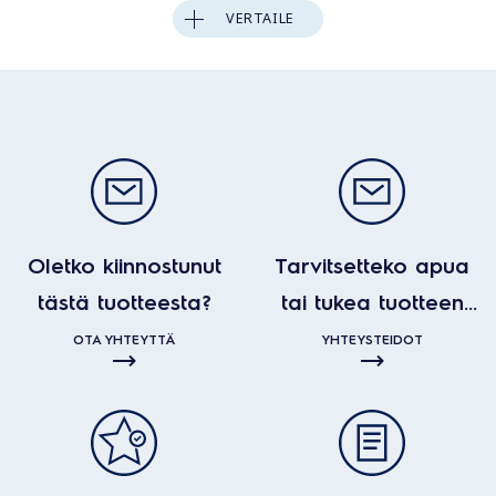
VERTAILE
Oletko kiinnostunut
Tarvitsetteko apua
tästä tuotteesta?
tai tukea tuotteen
kanssa?
OTA YHTEYTTÄ
YHTEYSTEIDOT