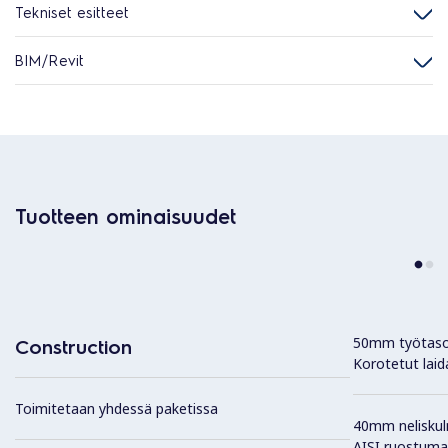
Tekniset esitteet
BIM/Revit
Tuotteen ominaisuudet
50mm työtaso 
Construction
Korotetut laid
Toimitetaan yhdessä paketissa
40mm neliskul
AISI ruostuma