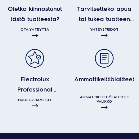
Oletko kiinnostunut
Tarvitsetteko apua
tästä tuotteesta?
tai tukea tuotteen
kanssa?
OTA YHTEYTTÄ
YHTEYSTEIDOT
Electrolux
Ammattikeittiölaitteet
Professional
AMMATTIKEITTIÖLAITTEET
huoltopalvelut
HUOLTOPALVELUT
VALIKKO