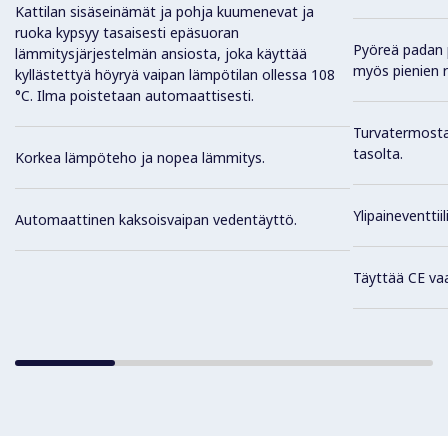
Kattilan sisäseinämät ja pohja kuumenevat ja
ruoka kypsyy tasaisesti epäsuoran
Pyöreä padan p
lämmitysjärjestelmän ansiosta, joka käyttää
myös pienien 
kyllästettyä höyryä vaipan lämpötilan ollessa 108
°C. Ilma poistetaan automaattisesti.
Turvatermosta
tasolta.
Korkea lämpöteho ja nopea lämmitys.
Ylipaineventtii
Automaattinen kaksoisvaipan vedentäyttö.
Täyttää CE va