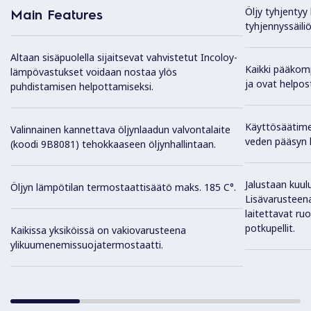
Öljy tyhjentyy
Main Features
tyhjennyssäili
Altaan sisäpuolella sijaitsevat vahvistetut Incoloy-
Kaikki pääkomp
lämpövastukset voidaan nostaa ylös
ja ovat helpost
puhdistamisen helpottamiseksi.
Käyttösäätimet
Valinnainen kannettava öljynlaadun valvontalaite
veden pääsyn l
(koodi 9B8081) tehokkaaseen öljynhallintaan.
Jalustaan kuul
Öljyn lämpötilan termostaattisäätö maks. 185 C°.
Lisävarusteena
laitettavat ru
potkupellit.
Kaikissa yksiköissä on vakiovarusteena
ylikuumenemissuojatermostaatti.