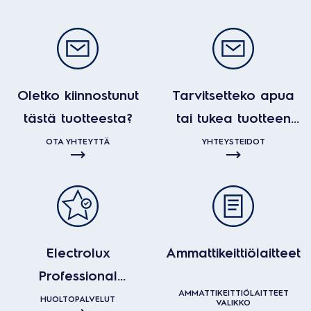
Oletko kiinnostunut
Tarvitsetteko apua
tästä tuotteesta?
tai tukea tuotteen
kanssa?
OTA YHTEYTTÄ
YHTEYSTEIDOT
Electrolux
Ammattikeittiölaitteet
Professional
AMMATTIKEITTIÖLAITTEET
huoltopalvelut
HUOLTOPALVELUT
VALIKKO