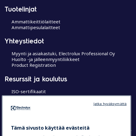
Tuotelinjat
Ammattikeittiölaitteet
Ammattipesulalaitteet
Yhteystiedot
Myynti ja asiakastuki, Electrolux Professional Oy
Huolto -ja jälleenmyyntiliikkeet
Product Registration
Resurssit ja koulutus
ISO-sertifikaatit
MyProfessional
Koulutuskeskukset
Jatka hyväksymättä
Chef’s Hub
Research Hub tutkimuskeskus
Tämä sivusto käyttää evästeitä